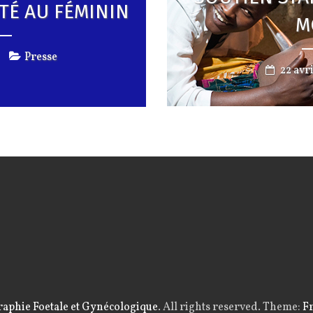
TÉ AU FÉMININ
M
Presse
22 avr
raphie Foetale et Gynécologique
. All rights reserved. Theme:
F