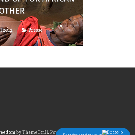
OTHER
il 2014
Presse
reedom
by ThemeGrill. Powered by