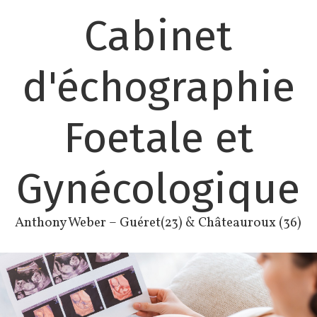
Skip
Cabinet
to
content
d'échographie
Foetale et
Gynécologique
Anthony Weber – Guéret(23) & Châteauroux (36)